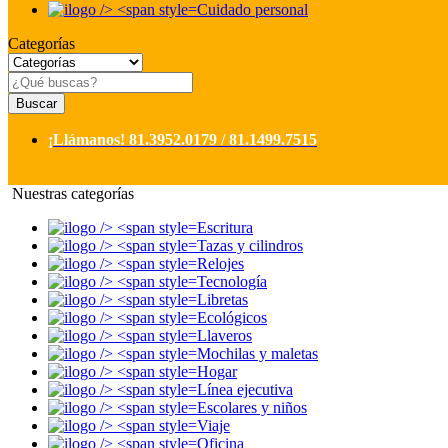
Cuidado personal
Categorías
Buscar
¡Llámanos!
81.3952.0179 / 81.1499.7515
Nuestras categorías
Escritura
Tazas y cilindros
Relojes
Tecnología
Libretas
Ecológicos
Llaveros
Mochilas y maletas
Hogar
Línea ejecutiva
Escolares y niños
Viaje
Oficina