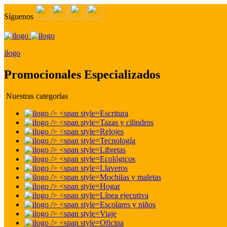
Síguenos
ilogo
Promocionales Especializados
Nuestras categorías
Escritura
Tazas y cilindros
Relojes
Tecnología
Libretas
Ecológicos
Llaveros
Mochilas y maletas
Hogar
Línea ejecutiva
Escolares y niños
Viaje
Oficina