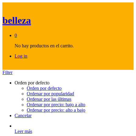
belleza
0
No hay productos en el carrito.
Log in
Filter
Orden por defecto
Orden por defecto
Ordenar por popularidad
Ordenar por las últimas
Ordenar por precio: bajo a alto
Ordenar por precio: alto a bajo
Cancelar
Leer más