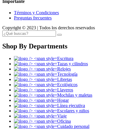
Importante
Términos y Condiciones
Preguntas frecuentes
Copyright © 2023 | Todos los derechos reservados
Shop By Departments
Escritura
Tazas y cilindros
Relojes
Tecnología
Libretas
Ecológicos
Llaveros
Mochilas y maletas
Hogar
Línea ejecutiva
Escolares y niños
Viaje
Oficina
Cuidado personal