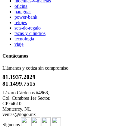
mochilas-y-maletas
oficina
paraguas
power-bank
relojes
sets-de-regalo
tazas-y-cilindros
tecnologia
viaje
Contáctanos
Llámanos y cotiza sin compromiso
81.1937.2029
81.1499.7515
Lázaro Cárdenas #4868,
Col. Cumbres 1er Sector,
CP 64610
Monterrey, NL
ventas@ilogo.mx
Síguenos