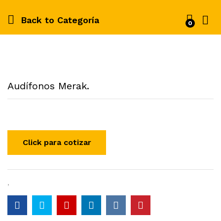
Back to
Categoría
0
Audífonos Merak.
,