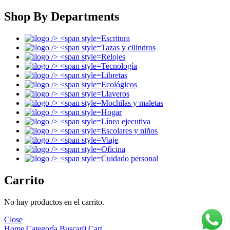
Shop By Departments
Escritura
Tazas y cilindros
Relojes
Tecnología
Libretas
Ecológicos
Llaveros
Mochilas y maletas
Hogar
Línea ejecutiva
Escolares y niños
Viaje
Oficina
Cuidado personal
Carrito
No hay productos en el carrito.
Close
Home
Categoría
Buscar
0
Cart