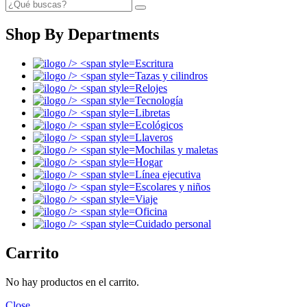
Shop By Departments
Escritura
Tazas y cilindros
Relojes
Tecnología
Libretas
Ecológicos
Llaveros
Mochilas y maletas
Hogar
Línea ejecutiva
Escolares y niños
Viaje
Oficina
Cuidado personal
Carrito
No hay productos en el carrito.
Close