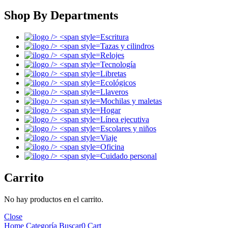
Shop By Departments
Escritura
Tazas y cilindros
Relojes
Tecnología
Libretas
Ecológicos
Llaveros
Mochilas y maletas
Hogar
Línea ejecutiva
Escolares y niños
Viaje
Oficina
Cuidado personal
Carrito
No hay productos en el carrito.
Close
Home
Categoría
Buscar
0
Cart