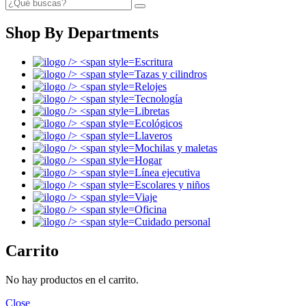
Shop By Departments
Escritura
Tazas y cilindros
Relojes
Tecnología
Libretas
Ecológicos
Llaveros
Mochilas y maletas
Hogar
Línea ejecutiva
Escolares y niños
Viaje
Oficina
Cuidado personal
Carrito
No hay productos en el carrito.
Close