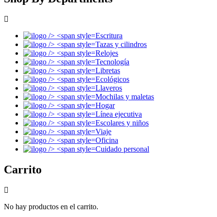
Escritura
Tazas y cilindros
Relojes
Tecnología
Libretas
Ecológicos
Llaveros
Mochilas y maletas
Hogar
Línea ejecutiva
Escolares y niños
Viaje
Oficina
Cuidado personal
Carrito
No hay productos en el carrito.