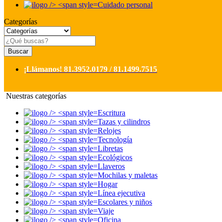
Cuidado personal
Categorías
Buscar
¡Llámanos!
81.3952.0179 / 81.1499.7515
Nuestras categorías
Escritura
Tazas y cilindros
Relojes
Tecnología
Libretas
Ecológicos
Llaveros
Mochilas y maletas
Hogar
Línea ejecutiva
Escolares y niños
Viaje
Oficina