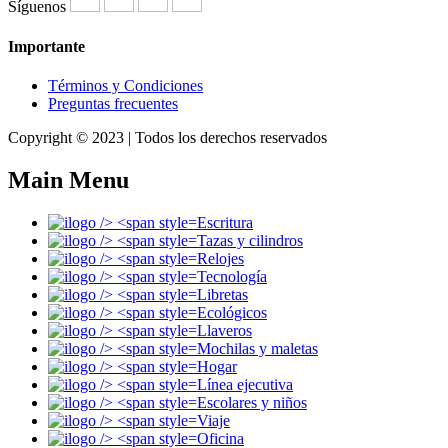
Síguenos
Importante
Términos y Condiciones
Preguntas frecuentes
Copyright © 2023 | Todos los derechos reservados
Main Menu
Escritura
Tazas y cilindros
Relojes
Tecnología
Libretas
Ecológicos
Llaveros
Mochilas y maletas
Hogar
Línea ejecutiva
Escolares y niños
Viaje
Oficina