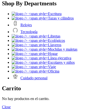
Shop By Departments
Escritura
Tazas y cilindros
Relojes
Tecnología
Libretas
Ecológicos
Llaveros
Mochilas y maletas
Hogar
Línea ejecutiva
Escolares y niños
Viaje
Oficina
Cuidado personal
Carrito
No hay productos en el carrito.
Close