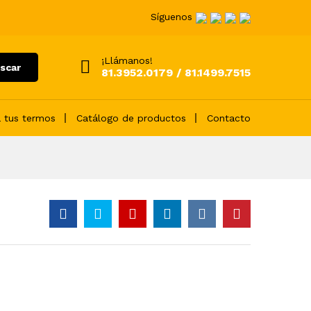
Síguenos
¡Llámanos!
scar
81.3952.0179 / 81.1499.7515
 tus termos
Catálogo de productos
Contacto