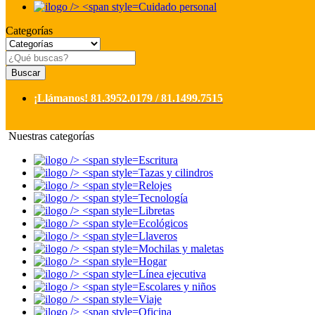
Cuidado personal
Categorías
Buscar
¡Llámanos!
81.3952.0179 / 81.1499.7515
Nuestras categorías
Escritura
Tazas y cilindros
Relojes
Tecnología
Libretas
Ecológicos
Llaveros
Mochilas y maletas
Hogar
Línea ejecutiva
Escolares y niños
Viaje
Oficina