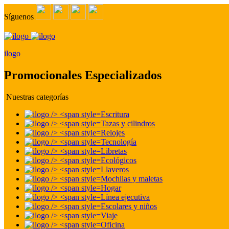
Síguenos
ilogo
Promocionales Especializados
Nuestras categorías
Escritura
Tazas y cilindros
Relojes
Tecnología
Libretas
Ecológicos
Llaveros
Mochilas y maletas
Hogar
Línea ejecutiva
Escolares y niños
Viaje
Oficina