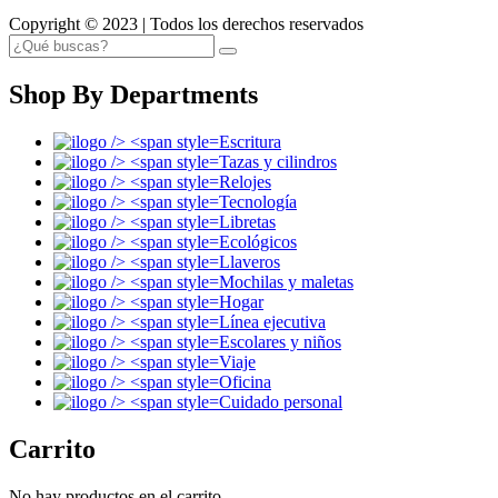
Copyright © 2023 | Todos los derechos reservados
Shop By Departments
Escritura
Tazas y cilindros
Relojes
Tecnología
Libretas
Ecológicos
Llaveros
Mochilas y maletas
Hogar
Línea ejecutiva
Escolares y niños
Viaje
Oficina
Cuidado personal
Carrito
No hay productos en el carrito.