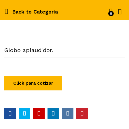
Back to
Categoría
0
Globo aplaudidor.