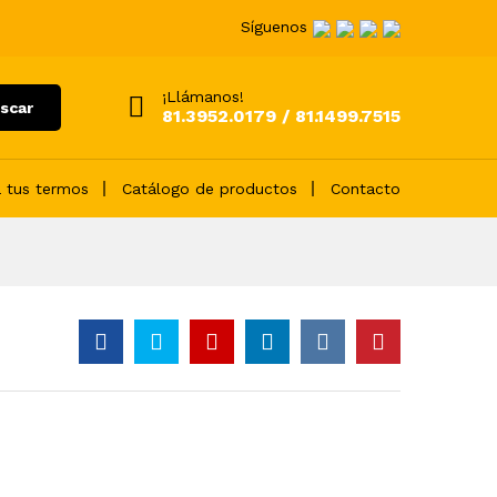
Síguenos
¡Llámanos!
scar
81.3952.0179 / 81.1499.7515
 tus termos
Catálogo de productos
Contacto