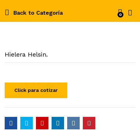
Back to
Categoría
0
Hielera Helsin.