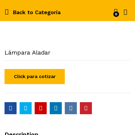
Back to
Categoría
0
Lámpara Aladar
Description