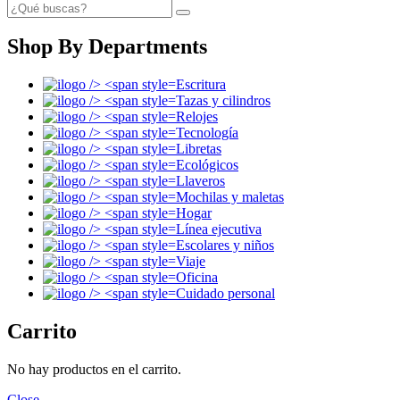
Shop By Departments
Escritura
Tazas y cilindros
Relojes
Tecnología
Libretas
Ecológicos
Llaveros
Mochilas y maletas
Hogar
Línea ejecutiva
Escolares y niños
Viaje
Oficina
Cuidado personal
Carrito
No hay productos en el carrito.
Close