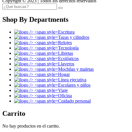
Copyright © 2023 | Todos los derechos reservados
Shop By Departments
Escritura
Tazas y cilindros
Relojes
Tecnología
Libretas
Ecológicos
Llaveros
Mochilas y maletas
Hogar
Línea ejecutiva
Escolares y niños
Viaje
Oficina
Cuidado personal
Carrito
No hay productos en el carrito.