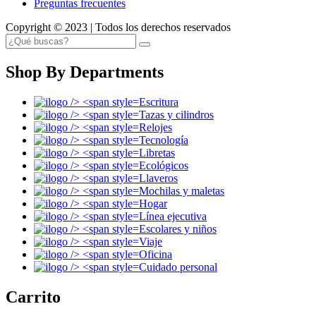
Preguntas frecuentes
Copyright © 2023 | Todos los derechos reservados
Shop By Departments
Escritura
Tazas y cilindros
Relojes
Tecnología
Libretas
Ecológicos
Llaveros
Mochilas y maletas
Hogar
Línea ejecutiva
Escolares y niños
Viaje
Oficina
Cuidado personal
Carrito