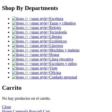
Shop By Departments
Escritura
Tazas y cilindros
Relojes
Tecnología
Libretas
Ecológicos
Llaveros
Mochilas y maletas
Hogar
Línea ejecutiva
Escolares y niños
Viaje
Oficina
Cuidado personal
Carrito
No hay productos en el carrito.
Close
Home
Categoría
Buscar
0
Cart