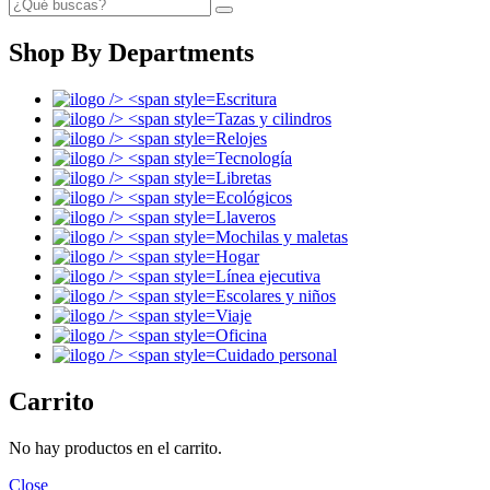
Shop By Departments
Escritura
Tazas y cilindros
Relojes
Tecnología
Libretas
Ecológicos
Llaveros
Mochilas y maletas
Hogar
Línea ejecutiva
Escolares y niños
Viaje
Oficina
Cuidado personal
Carrito
No hay productos en el carrito.
Close