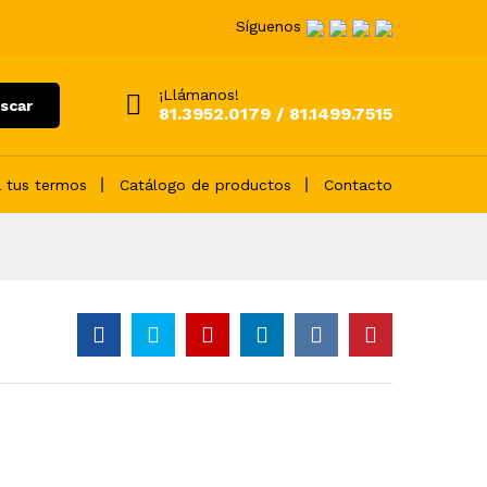
Síguenos
¡Llámanos!
scar
81.3952.0179 / 81.1499.7515
 tus termos
Catálogo de productos
Contacto