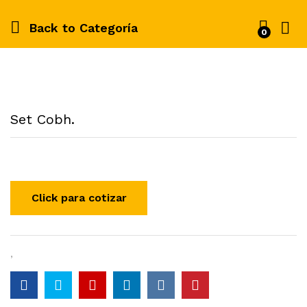
Back to
Categoría
0
Set Cobh.
,