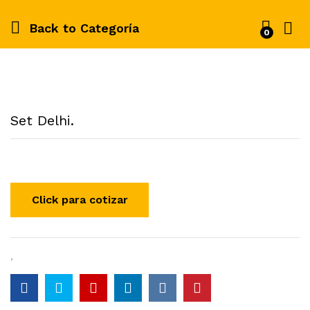
Back to
Categoría
0
Set Delhi.
,