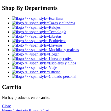
Shop By Departments
Escritura
Tazas y cilindros
Relojes
Tecnología
Libretas
Ecológicos
Llaveros
Mochilas y maletas
Hogar
Línea ejecutiva
Escolares y niños
Viaje
Oficina
Cuidado personal
Carrito
No hay productos en el carrito.
Close
Home
Categoría
Buscar
0
Cart