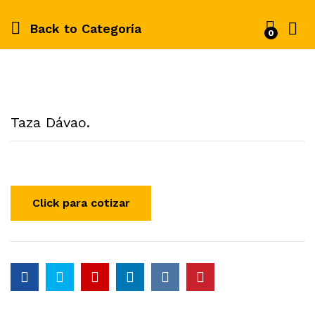
Back to
Categoría
0
Taza Dávao.