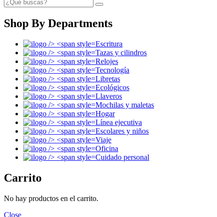
Shop By Departments
Escritura
Tazas y cilindros
Relojes
Tecnología
Libretas
Ecológicos
Llaveros
Mochilas y maletas
Hogar
Línea ejecutiva
Escolares y niños
Viaje
Oficina
Cuidado personal
Carrito
No hay productos en el carrito.
Close