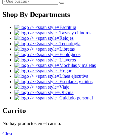
Shop By Departments
Escritura
Tazas y cilindros
Relojes
Tecnología
Libretas
Ecológicos
Llaveros
Mochilas y maletas
Hogar
Línea ejecutiva
Escolares y niños
Viaje
Oficina
Cuidado personal
Carrito
No hay productos en el carrito.
Close