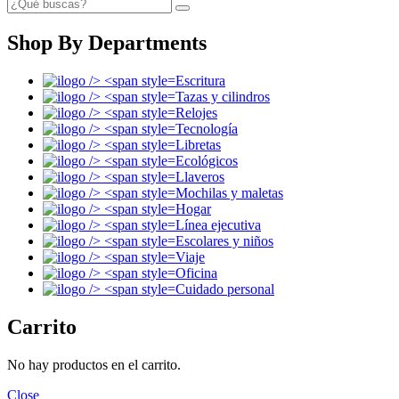
Shop By Departments
Escritura
Tazas y cilindros
Relojes
Tecnología
Libretas
Ecológicos
Llaveros
Mochilas y maletas
Hogar
Línea ejecutiva
Escolares y niños
Viaje
Oficina
Cuidado personal
Carrito
No hay productos en el carrito.
Close