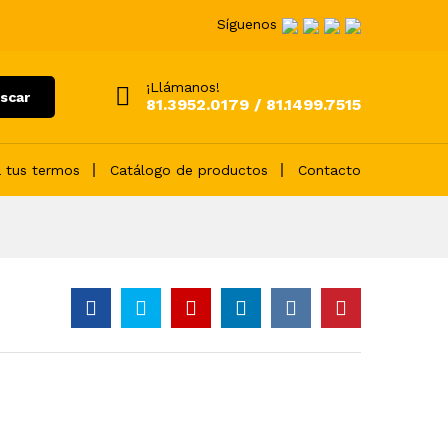
Síguenos
¡Llámanos!
scar
81.3952.0179 / 81.1499.7515
 tus termos
Catálogo de productos
Contacto