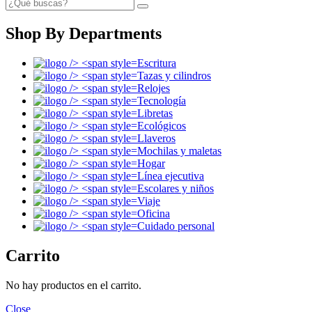
Shop By Departments
Escritura
Tazas y cilindros
Relojes
Tecnología
Libretas
Ecológicos
Llaveros
Mochilas y maletas
Hogar
Línea ejecutiva
Escolares y niños
Viaje
Oficina
Cuidado personal
Carrito
No hay productos en el carrito.
Close