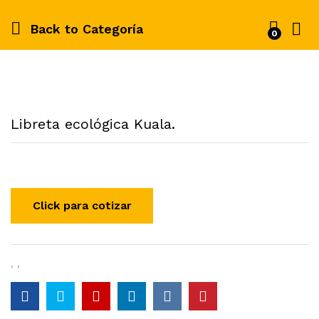
Back to
Categoría
0
Libreta ecológica Kuala.
,
,