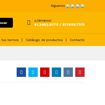
Síguenos
¡Llámanos!
scar
81.3952.0179 / 81.1499.7515
 tus termos
Catálogo de productos
Contacto