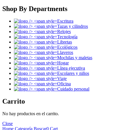
Shop By Departments
Escritura
Tazas y cilindros
Relojes
Tecnología
Libretas
Ecológicos
Llaveros
Mochilas y maletas
Hogar
Línea ejecutiva
Escolares y niños
Viaje
Oficina
Cuidado personal
Carrito
No hay productos en el carrito.
Close
Home
Categoría
Buscar
0
Cart