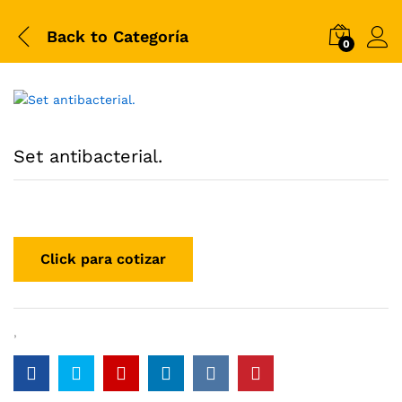
Back to
Categoría
0
Set antibacterial.
,