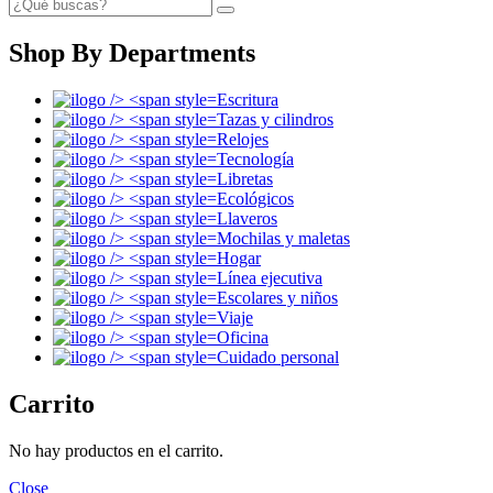
Shop By Departments
Escritura
Tazas y cilindros
Relojes
Tecnología
Libretas
Ecológicos
Llaveros
Mochilas y maletas
Hogar
Línea ejecutiva
Escolares y niños
Viaje
Oficina
Cuidado personal
Carrito
No hay productos en el carrito.
Close